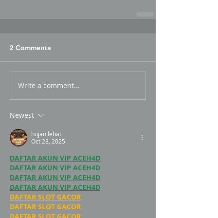
2 Comments
Write a comment...
Newest
hujan lebat
Oct 28, 2025
DAFTAR AKUN VIP ACEH4D
DAFTAR AKUN VIP ACEH4D
DAFTAR AKUN VIP ACEH4D
DAFTAR AKUN VIP ACEH4D
DAFTAR SLOT GACOR
DAFTAR SLOT GACOR
DAFTAR SLOT GACOR