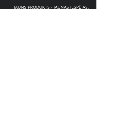
JAUNS PRODUKTS - JAUNAS IESPĒJAS.
GÜTTLER® MAGNUM 1560
Traktors BCS Valiant 50AR
(lietota tehnika).
Güttler noliktavas izpārdošana.