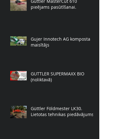
Guttler MasterCut 610
pieējams pasūtīšanai.
Gujer Innotech AG komposta
maisītājs
GUTTLER SUPERMAXX BIO
(noliktavā)
Güttler Földmester LK30.
Lietotas tehnikas piedāvājums.