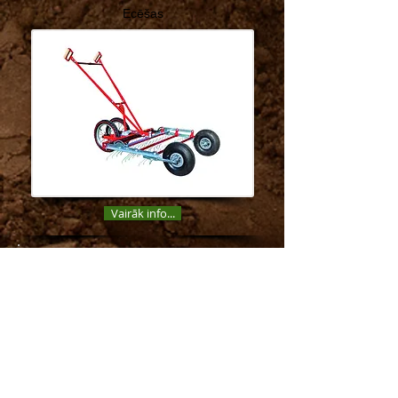
Ecēšas
Vairāk info...
Multifunkcionālais traktors