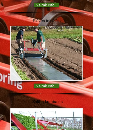
Vairāk info...
Plēves ieklājējs
Vairāk info...
Salātu kombains