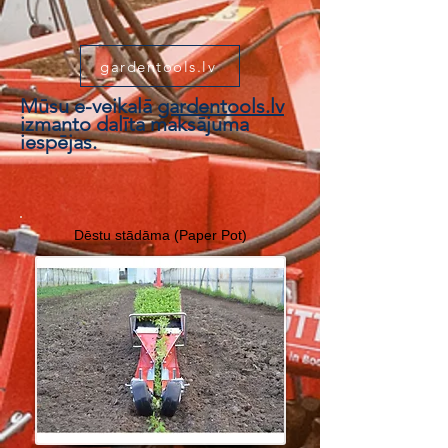
gardentools.lv
Mūsu e-veikalā
gardentools.lv
izmanto dalīta maksājuma
iespējas.
Dēstu stādāma (Paper Pot)