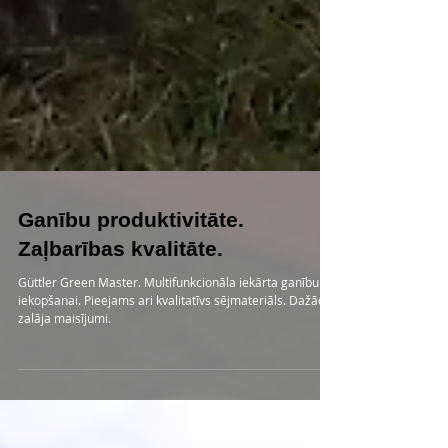
Ganību produktivitāte.
Zaļbarības kvalitāte.
Güttler Green Master. Multifunkcionāla iekārta ganību
iekopšanai. Pieejams ari kvalitatīvs sējmateriāls. Dažādi
zalāja maisījumi.