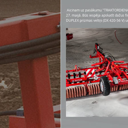
 Aicinam uz pasākumu "TRAKTORDIENA 2017" kas notiks Tērvētē, AS “Agrofirma Tērvete” laukā “Anšķini”, 26. & 
27. maijā. Būs iespēja apskatīt dažus 
DUPLEX prizmas veltņi (DX 420-56 V) un 