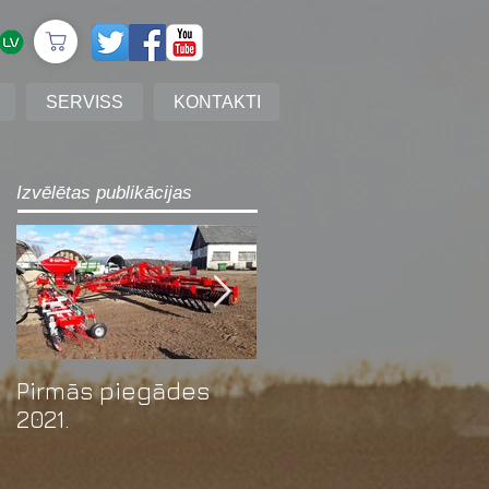
SERVISS
KONTAKTI
Izvēlētas publikācijas
Pirmās piegādes
Zalāju uzkopšanas
2021.
tehnolōgija ar
Guttler GreenMaster