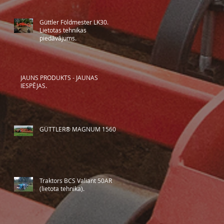
Güttler Földmester LK30.
Lietotas tehnikas
piedāvājums.
JAUNS PRODUKTS - JAUNAS
IESPĒJAS.
GÜTTLER® MAGNUM 1560
Traktors BCS Valiant 50AR
(lietota tehnika).