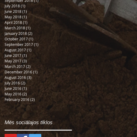
September 2018
(1)
1 post
July 2018
(1)
1 post
June 2018
(1)
1 post
May 2018
(1)
1 post
April 2018
(1)
1 post
March 2018
(1)
1 post
January 2018
(2)
2 posts
October 2017
(1)
1 post
September 2017
(1)
1 post
August 2017
(1)
1 post
June 2017
(1)
1 post
May 2017
(3)
3 posts
March 2017
(2)
2 posts
December 2016
(1)
1 post
August 2016
(3)
3 posts
July 2016
(2)
2 posts
June 2016
(1)
1 post
May 2016
(2)
2 posts
February 2016
(2)
2 posts
Mēs sociālajos tīklos