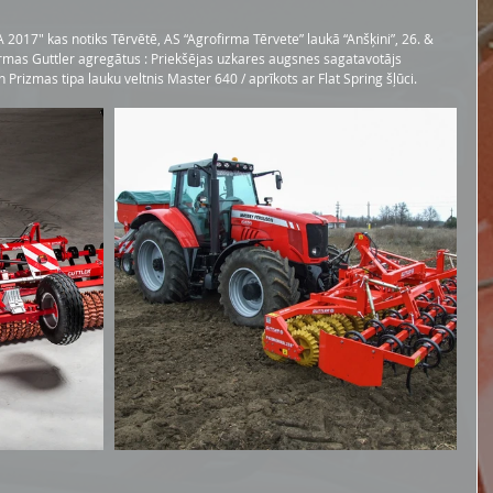
firmas Guttler agregātus : Priekšējas uzkares augsnes sagatavotājs 
Prizmas tipa lauku veltnis Master 640 / aprīkots ar Flat Spring šļūci.