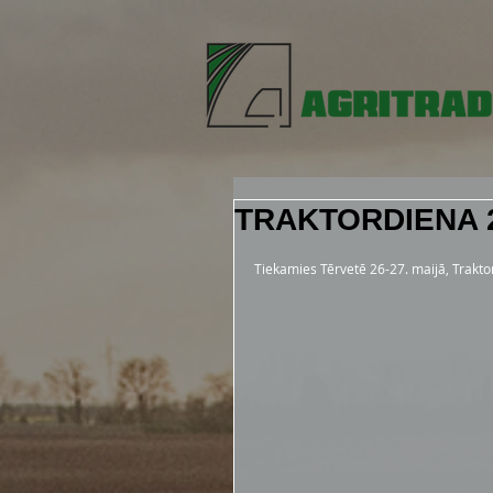
TRAKTORDIENA 
Tiekamies Tērvetē 26-27. maijā, Trakt