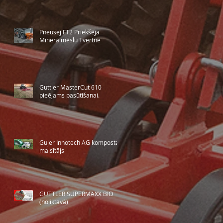
Pneusej FT2 Priekšēja
Minerālmēslu Tvertne
Guttler MasterCut 610
pieējams pasūtīšanai.
Gujer Innotech AG komposta
maisītājs
GUTTLER SUPERMAXX BIO
(noliktavā)