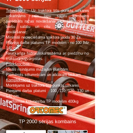
Tehnoloģija
: Uz traktora trīs punktu uzkares
uzkarināms zaļo lapu salātu kombains
paredzēts ražas novākšanai : rukolas, spinātu,
biešu salātu un citu līdzīgu kultūraugu
novākšanai.
Minimāli nepieciešama traktora jauda 30 Zs.
Pļāvēja darba platums TP modelim - no 100 līdz
140 cm.
Neatkarīga hidrauliska sistēma ar piedziņu no
traktora jugvārpstas.
Priekšrocības
:
Ideāls risinājums mazajām platībām.
Piemērots siltumnīcam un atklātam laukam.
Komplektācija
:
Montējams uz traktora trīs punktu uzkares.
Pieejami darba platumi : 100, 110, 120, 130 un
140 cm.
Platformas krāvnesība TP modelim 400kg
TP 2000 sērijas kombains