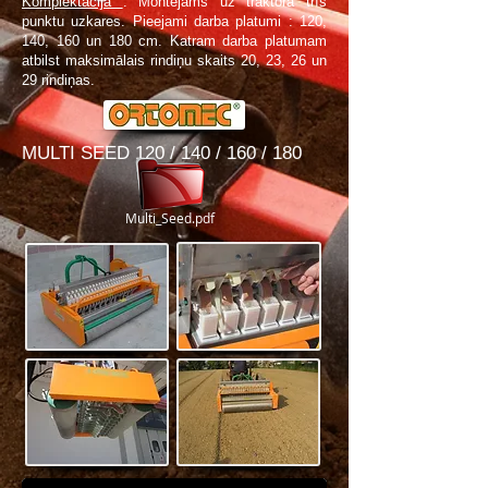
Komplektācija
: Montējams uz traktora trīs
punktu uzkares. Pieejami darba platumi : 120,
140, 160 un 180 cm. Katram darba platumam
atbilst maksimālais rindiņu skaits 20, 23, 26 un
29 rindiņas.
MULTI SEED 120 / 140 / 160 / 180
Multi_Seed.pdf