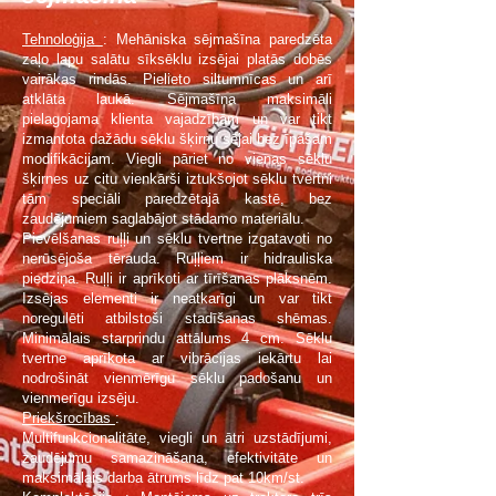
Tehnoloģija
: Mehāniska sējmašīna paredzēta
zaļo lapu salātu sīksēklu izsējai platās dobēs
vairākas rindās. Pielieto siltumnīcas un arī
atklāta laukā. Sējmašīna maksimāli
pielagojama klienta vajadzībām un var tikt
izmantota dažādu sēklu šķirnu sējai bez īpašam
modifikācijam. Viegli pāriet no vienas sēklu
šķirnes uz citu vienkārši iztukšojot sēklu tvertni
tām speciāli paredzētajā kastē, bez
zaudējumiem saglabājot stādamo materiālu.
Pievēlšanas ruļļi un sēklu tvertne izgatavoti no
nerūsējoša tērauda. Ruļļiem ir hidrauliska
piedziņa. Ruļļi ir aprīkoti ar tīrīšanas plāksnēm.
Izsējas elementi ir neatkarīgi un var tikt
noregulēti atbilstoši stadīšanas shēmas.
Minimālais starprindu attālums 4 cm. Sēklu
tvertne aprīkota ar vibrācijas iekārtu lai
nodrošināt vienmērīgu sēklu padošanu un
vienmerīgu izsēju.
Priekšrocības
:
Multifunkcionalitāte, viegli un ātri uzstādījumi,
zaudējumu samazināšana, efektivitāte un
maksimālais darba ātrums līdz pat 10km/st.