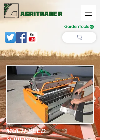
MULTI SEED
sējmašīna