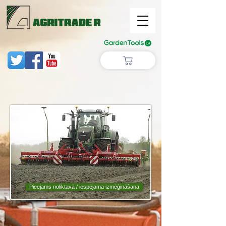
Pieejams noliktavā / iespējama izmēģināšana