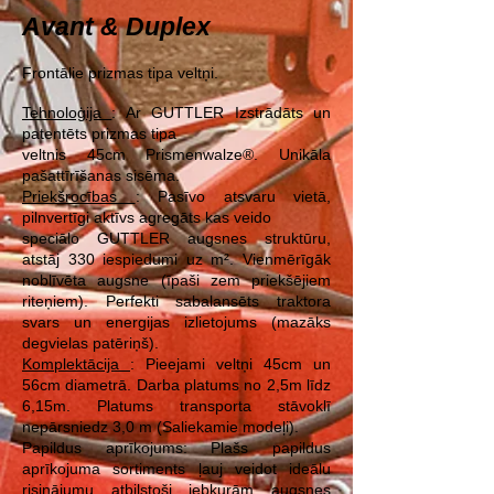
Avant & Duplex
Frontālie prizmas tipa veltņi.
Tehnoloģija
: Ar GUTTLER Izstrādāts un
patentēts prizmas tipa
veltnis 45cm Prismenwalze®. Unikāla
pašattīrīšanas sisēma.
Priekšrocības
: Pasīvo atsvaru vietā,
pilnvertīgi aktīvs agregāts kas veido
speciālo GUTTLER augsnes struktūru,
atstāj 330 iespiedumi uz m². Vienmērīgāk
noblīvēta augsne (īpaši zem priekšējiem
riteņiem). Perfekti sabalansēts traktora
svars un energijas izlietojums (mazāks
degvielas patēriņš).
Komplektācija
: Pieejami veltņi 45cm un
56cm diametrā. Darba platums no 2,5m līdz
6,15m. Platums transporta stāvoklī
nepārsniedz 3,0 m (Saliekamie modeļi).
Papildus aprīkojums: Plašs papildus
aprīkojuma sortiments ļauj veidot ideālu
risinājumu atbilstoši jebkurām augsnes