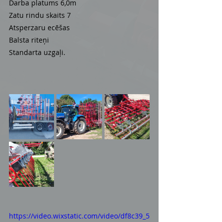
Darba platums 6,0m
Zatu rindu skaits 7
Atsperzaru ecēšas
Balsta riteņi 
Standarta uzgaļi.
https://video.wixstatic.com/video/df8c39_5