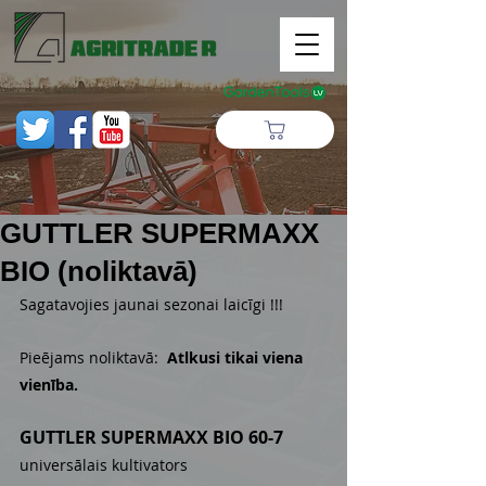
GUTTLER SUPERMAXX
BIO (noliktavā)
Sagatavojies jaunai sezonai laicīgi !!!
Pieējams noliktavā:  
Atlkusi tikai viena 
vienība. 
GUTTLER SUPERMAXX BIO 60-7
universālais kultivators