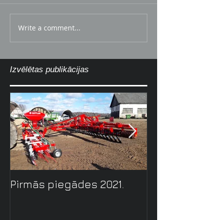
Write a comment...
Izvēlētas publikācijas
Pirmās piegādes 2021.
Zalāju uzkop
tehnolōgija ar
GreenMaster.