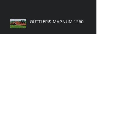
GÜTTLER® MAGNUM 1560
Traktors BCS Valiant 50AR
(lietota tehnika).
Güttler noliktavas izpārdošana.
Ziņu arhīvs