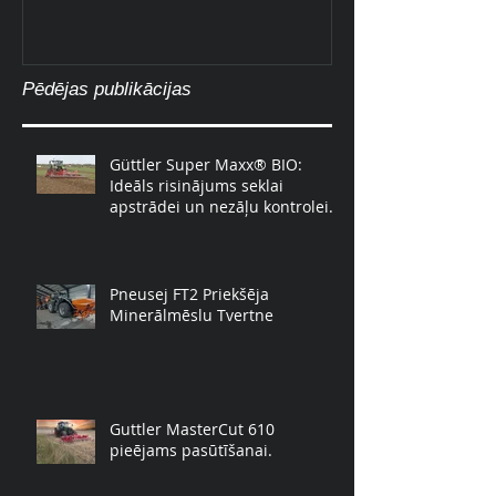
Pēdējas publikācijas
Güttler Super Maxx® BIO:
Ideāls risinājums seklai
apstrādei un nezāļu kontrolei.
Pneusej FT2 Priekšēja
Minerālmēslu Tvertne
Guttler MasterCut 610
pieējams pasūtīšanai.