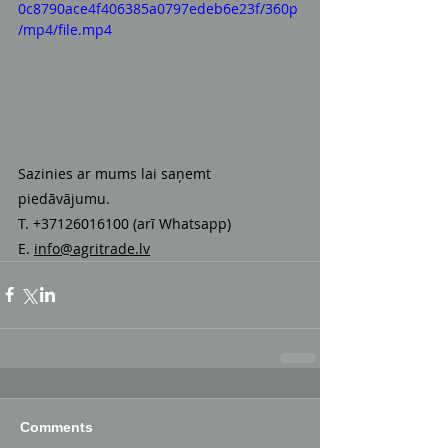
0c8790ace4f406385a0797edeb6e23f/360p
/mp4/file.mp4
Sazinies ar mums lai saņemt 
piedāvājumu.
T. +37126016100 (arī Whatsapp)
E. 
info@agritrade.lv
Comments