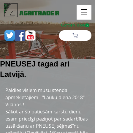
PNEUSEJ tagad ari
Latvijā.
Paldies visiem mūsu stenda 
apmeklētājiem - "Lauku diena 2018" 
Viļānos !
Sākot ar šo patiešām karstu dienu 
esam priecīgi paziņot par sadarbības 
uzsākšanu ar PNEUSEJ sējmašīnu 