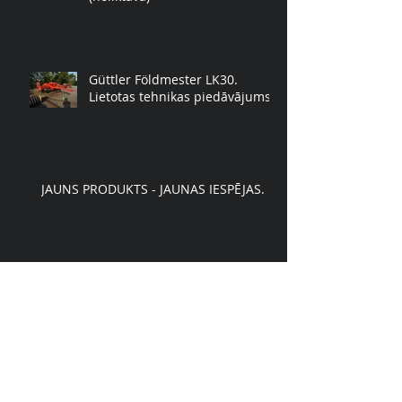
Güttler Földmester LK30.
Lietotas tehnikas piedāvājums.
JAUNS PRODUKTS - JAUNAS IESPĒJAS.
GÜTTLER® MAGNUM 1560
Traktors BCS Valiant 50AR