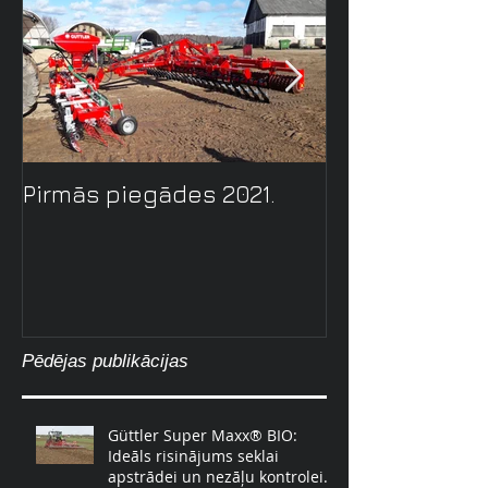
Pirmās piegādes 2021.
Zalāju uzkop
tehnolōgija ar
GreenMaster.
Pēdējas publikācijas
Güttler Super Maxx® BIO:
Ideāls risinājums seklai
apstrādei un nezāļu kontrolei.