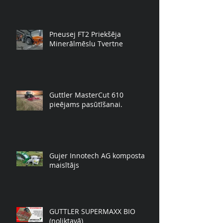
Pneusej FT2 Priekšēja
Minerālmēslu Tvertne
Guttler MasterCut 610
pieējams pasūtīšanai.
Gujer Innotech AG komposta
maisītājs
GUTTLER SUPERMAXX BIO
(noliktavā)