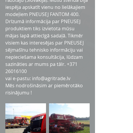
ražotāju (Slovākija). Mūsu stendā bija 
iespēja apskatīt vienu no lielākajiem 
modeļiem PNEUSEJ FANTOM 400.
Drīzumā informācija par PNEUSEJ 
produktiem tiks izvietota mūsu 
mājas lapā attiecīgā sadaļā. Tikmēr 
visiem kas interesējas par PNEUSEJ 
sējmašīnu tehnisko informāciju vai 
nepieciešama konsultācija, lūdzam 
sazināties ar mums pa tālr. +371 
26016100
vai e-pastu: info@agritrade.lv 
Mēs nodrošināsim ar piemērotāko 
risinājumu !