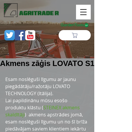
Akmens zāģis LOVATO S1
Esam noslēguši līgumu ar jaunu 
piegādātāju/ražotāju LOVATO 
TECHNOLOGY (Itālija).
Lai papildinānu mūsu esošo 
produktu klāstu (
STEINEX akmens 
skaldītāji
)  akmens apstrādes jomā, 
esam noslēguši līgumu un no šī brīža 
piedāvājam saviem klientiem iekārtu 