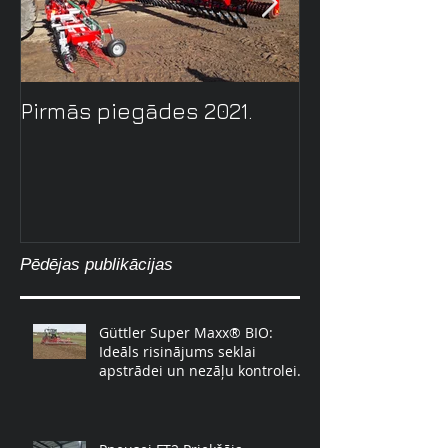
Pirmās piegādes 2021.
Zalāju uzkop
tehnolōgija ar
GreenMaster.
Pēdējas publikācijas
Güttler Super Maxx® BIO:
Ideāls risinājums seklai
apstrādei un nezāļu kontrolei.