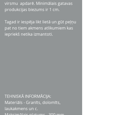
virsmu  apdarē. Minimālais gatavas 
produkcijas biezums ir 1 cm.
Tagad ir iespēja likt lietā un gūt peļņu 
pat no tiem akmens atlikumiem kas 
iepriekš netika izmantoti.
TEHNISKĀ INFORMĀCIJA:
Materiāls - Granīts, dolomīts, 
laukakmens un c.
Maksimālais platums - 300 mm