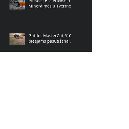
Pneusej FT2 Priekšēja
Minerālmēslu Tvertne
Guttler MasterCut 610
pieējams pasūtīšanai.
Gujer Innotech AG komposta
maisītājs
GUTTLER SUPERMAXX BIO
(noliktavā)